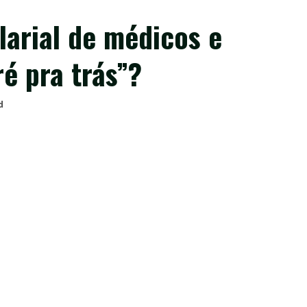
alarial de médicos e
ré pra trás”?
d