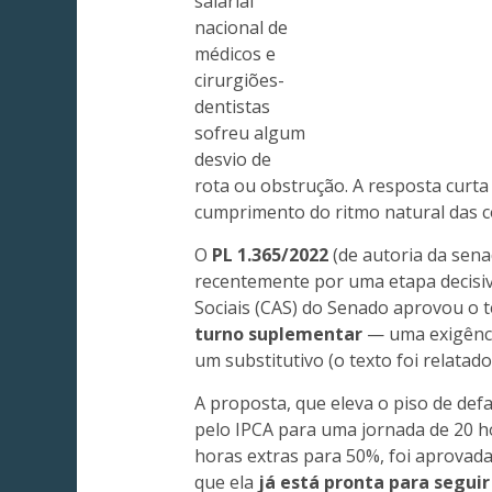
salarial
nacional de
médicos e
cirurgiões-
dentistas
sofreu algum
desvio de
rota ou obstrução. A resposta curta 
cumprimento do ritmo natural das 
O
PL 1.365/2022
(de autoria da sena
recentemente por uma etapa decisiv
Sociais (CAS) do Senado aprovou o 
turno suplementar
— uma exigênci
um substitutivo (o texto foi relata
A proposta, que eleva o piso de def
pelo IPCA para uma jornada de 20 ho
horas extras para 50%, foi aprovada 
que ela
já está pronta para segui