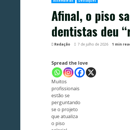
Assembleias
Destaques
Afinal, o piso s
dentistas deu “
Redação
7 de julho de 2026
1 min rea
Spread the love
Muitos
profissionais
estão se
perguntando
se o projeto
que atualiza
o piso