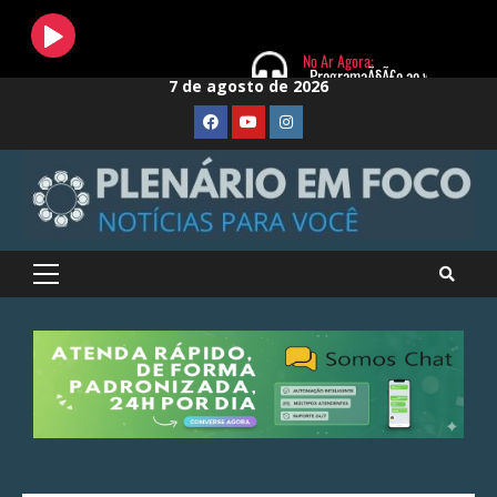
Skip
7 de agosto de 2026
to
FaceBook
Youtube
Instagram
content
Primary
Menu