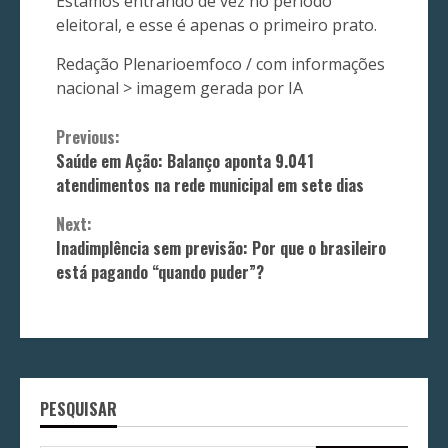
Estamos entrando de vez no período
eleitoral, e esse é apenas o primeiro prato.
Redação Plenarioemfoco / com informações
nacional > imagem gerada por IA
Continue
Previous:
Saúde em Ação: Balanço aponta 9.041
Reading
atendimentos na rede municipal em sete dias
Next:
Inadimplência sem previsão: Por que o brasileiro
está pagando “quando puder”?
PESQUISAR