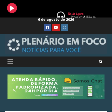
Skip
6 de agosto de 2026
to
FaceBook
Youtube
Instagram
content
Primary
Menu