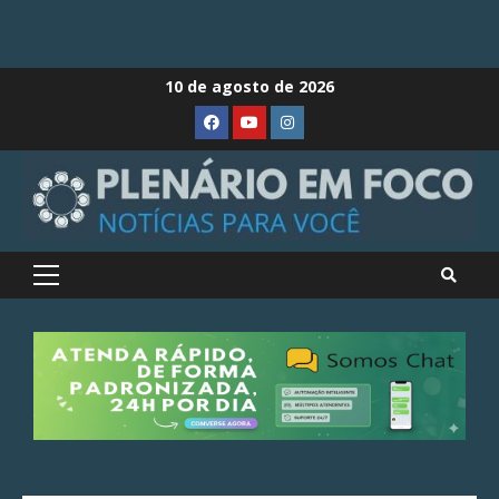
Skip
10 de agosto de 2026
to
FaceBook
Youtube
Instagram
content
Primary
Menu