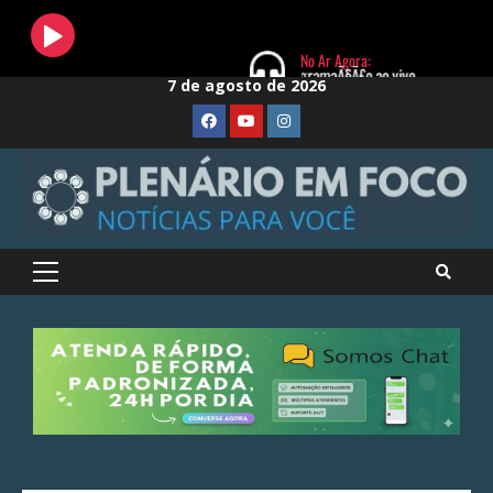
Skip
7 de agosto de 2026
to
FaceBook
Youtube
Instagram
content
Primary
Menu