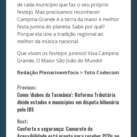
de cada município que faz o seu próprio
festejo. Mas precisamos reconhecer:
Campina Grande é a terra da maior e melhor
festa junina do planeta. Sabe por quê?
Porque ela une a tradição regional ao
melhor da música nacional.
Que vivam os festejos juninos! Viva Campina
Grande, O Maior São João do Mundo!
Redação Plenarioemfoco > foto Codecom
Continue
Previous:
Como ‘diabos da Tasmânia’: Reforma Tributária
Reading
divide estados e municípios em disputa bilionária
pelo IBS
Next:
Conforto e segurança: Camarote da
Acessibilidade está pronto para receber PCDs no