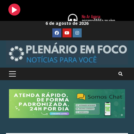
Skip
6 de agosto de 2026
to
FaceBook
Youtube
Instagram
content
Primary
Menu