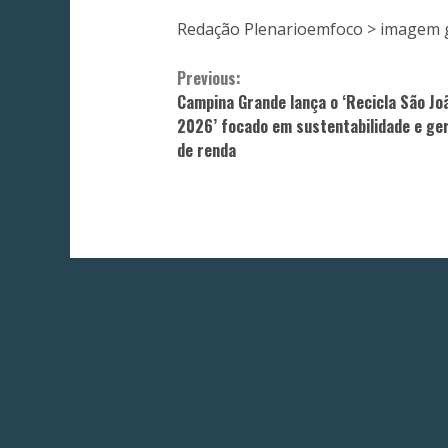
Redação Plenarioemfoco > imagem 
Continue
Previous:
Campina Grande lança o ‘Recicla São Jo
Reading
2026’ focado em sustentabilidade e ge
de renda