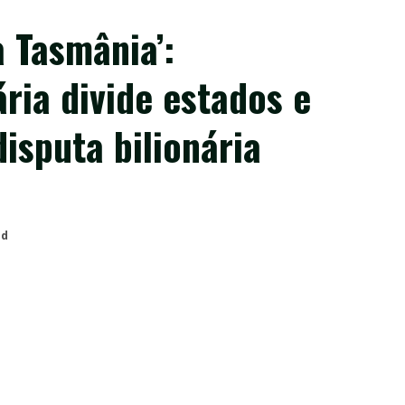
 Tasmânia’:
ria divide estados e
isputa bilionária
ad