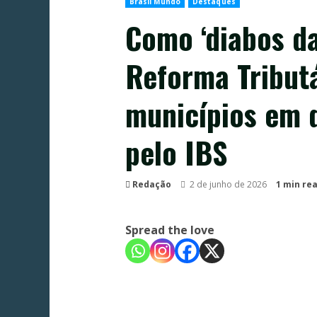
Brasil Mundo
Destaques
Como ‘diabos da
Reforma Tributá
municípios em d
pelo IBS
Redação
2 de junho de 2026
1 min re
Spread the love