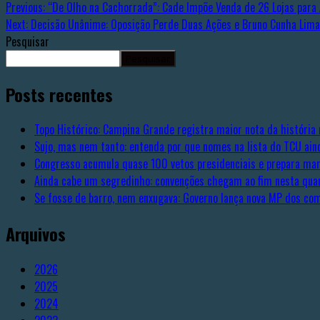
Previous:
“De Olho na Cachorrada”: Cade Impõe Venda de 26 Lojas para 
Next:
Decisão Unânime: Oposição Perde Duas Ações e Bruno Cunha Lima 
Pesquisar
Pesquisar
Posts recentes
Topo Histórico: Campina Grande registra maior nota da história 
Sujo, mas nem tanto: entenda por que nomes na lista do TCU ain
Congresso acumula quase 100 vetos presidenciais e prepara ma
Ainda cabe um segredinho: convenções chegam ao fim nesta quar
Se fosse de barro, nem enxugava: Governo lança nova MP dos c
Arquivos
2026
2025
2024