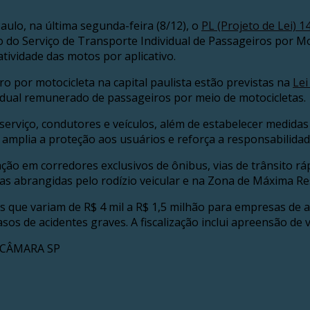
ulo, na última segunda-feira (8/12), o
PL (Projeto de Lei) 
 do Serviço de Transporte Individual de Passageiros por Mo
atividade das motos por aplicativo.
ro por motocicleta na capital paulista estão previstas na
Lei
vidual remunerado de passageiros por meio de motocicletas.
viço, condutores e veículos, além de estabelecer medidas c
ão amplia a proteção aos usuários e reforça a responsabilida
ação em corredores exclusivos de ônibus, vias de trânsito r
reas abrangidas pelo rodízio veicular e na Zona de Máxima Re
as que variam de R$ 4 mil a R$ 1,5 milhão para empresas de 
os de acidentes graves. A fiscalização inclui apreensão de v
E CÂMARA SP