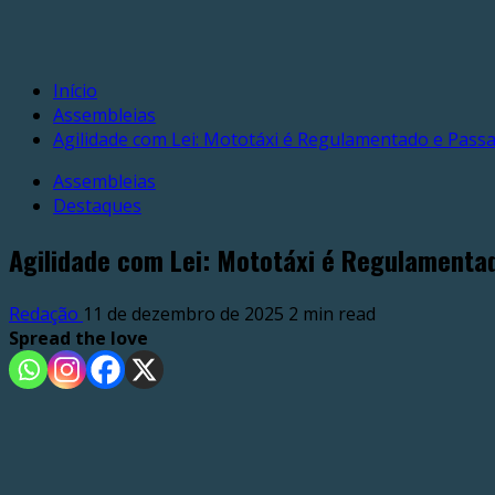
Início
Assembleias
Agilidade com Lei: Mototáxi é Regulamentado e Passa 
Assembleias
Destaques
Agilidade com Lei: Mototáxi é Regulamentad
Redação
11 de dezembro de 2025
2 min read
Spread the love