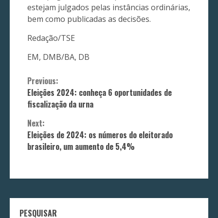
estejam julgados pelas instâncias ordinárias,
bem como publicadas as decisões.
Redação/TSE
EM, DMB/BA, DB
Continue
Previous:
Eleições 2024: conheça 6 oportunidades de
Reading
fiscalização da urna
Next:
Eleições de 2024: os números do eleitorado
brasileiro, um aumento de 5,4%
PESQUISAR