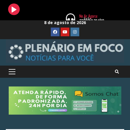
Skip
8 de agosto de 2026
to
FaceBook
Youtube
Instagram
content
Primary
Menu