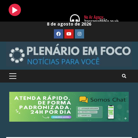
Skip
8 de agosto de 2026
to
FaceBook
Youtube
Instagram
content
Primary
Menu