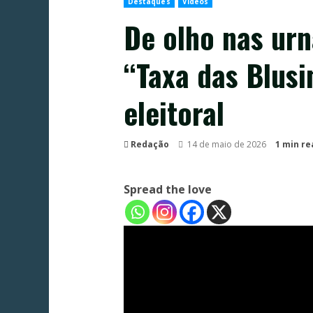
Destaques
Vídeos
De olho nas ur
“Taxa das Blus
eleitoral
Redação
14 de maio de 2026
1 min re
Spread the love