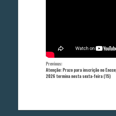
Continue
Previous:
Atenção: Prazo para inscrição no Encce
Reading
2026 termina nesta sexta-feira (15)