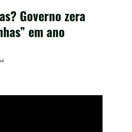
nas? Governo zera
inhas” em ano
ad