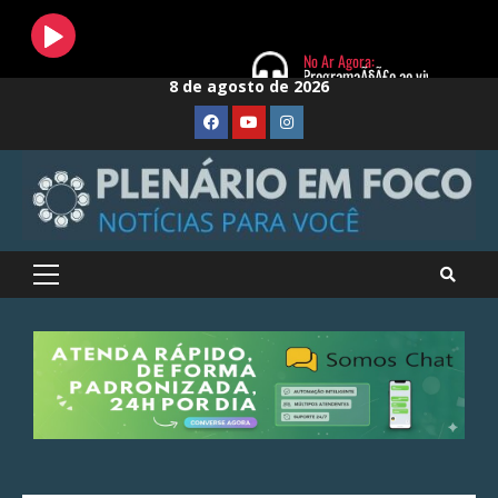
Skip
8 de agosto de 2026
to
FaceBook
Youtube
Instagram
content
Primary
Menu