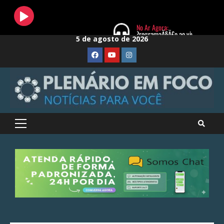
Skip
5 de agosto de 2026
to
FaceBook
Youtube
Instagram
content
Primary
Menu