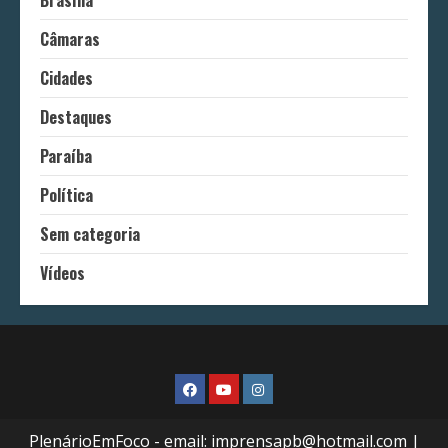
Brasília
Câmaras
Cidades
Destaques
Paraíba
Política
Sem categoria
Vídeos
FaceBook
Youtube
Instagram
PlenárioEmFoco - email: imprensapb@hotmail.com
|