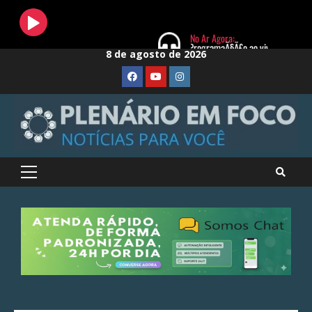
Skip
8 de agosto de 2026
to
FaceBook
Youtube
Instagram
content
Primary
Menu