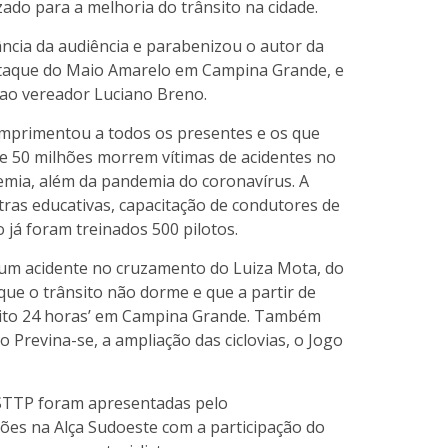
ado para a melhoria do trânsito na cidade.
ncia da audiência e parabenizou o autor da
estaque do Maio Amarelo em Campina Grande, e
 ao vereador Luciano Breno.
mprimentou a todos os presentes e os que
de 50 milhões morrem vítimas de acidentes no
emia, além da pandemia do coronavírus. A
stras educativas, capacitação de condutores de
 já foram treinados 500 pilotos.
um acidente no cruzamento do Luiza Mota, do
que o trânsito não dorme e que a partir de
nsito 24 horas’ em Campina Grande. Também
o Previna-se, a ampliação das ciclovias, o Jogo
 STTP foram apresentadas pelo
es na Alça Sudoeste com a participação do