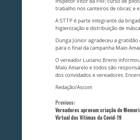
inspetor Vitor da PRF; curso de pil
trabalho nos canteiros de obras; e e
A STTP é parte integrante da brigad
higienização e distribuição de másc
Dunga Júnior agradeceu a gratidão 
para o final da campanha Maio Amar
O vereador Luciano Breno informou 
Maio Amarelo e todos são responsáv
dos convidados e vereadores. Encerr
Redação/Ascom
Continue
Previous:
Vereadores aprovam criação do Memori
Reading
Virtual das Vítimas da Covid-19