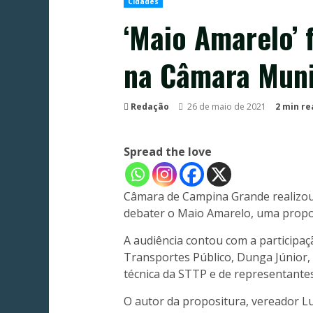
Cidades
‘Maio Amarelo’ 
na Câmara Muni
Redação
26 de maio de 2021
2 min re
Spread the love
Câmara de Campina Grande realizou 
debater o Maio Amarelo, uma propos
A audiência contou com a participa
Transportes Público, Dunga Júnior, 
técnica da STTP e de representantes
O autor da propositura, vereador L