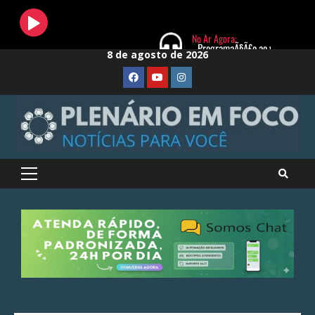
Skip
8 de agosto de 2026
to
FaceBook
Youtube
Instagram
content
Primary
Menu