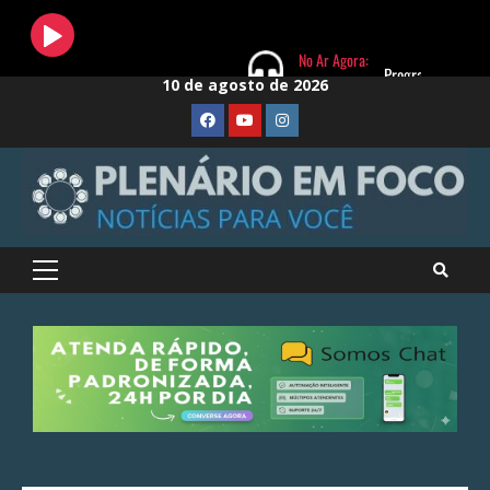
Skip
10 de agosto de 2026
to
FaceBook
Youtube
Instagram
content
Primary
Menu