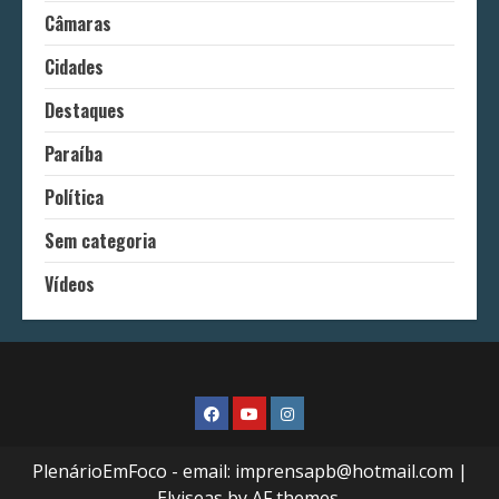
Câmaras
Cidades
Destaques
Paraíba
Política
Sem categoria
Vídeos
FaceBook
Youtube
Instagram
PlenárioEmFoco - email: imprensapb@hotmail.com
|
Elviseas
by AF themes.