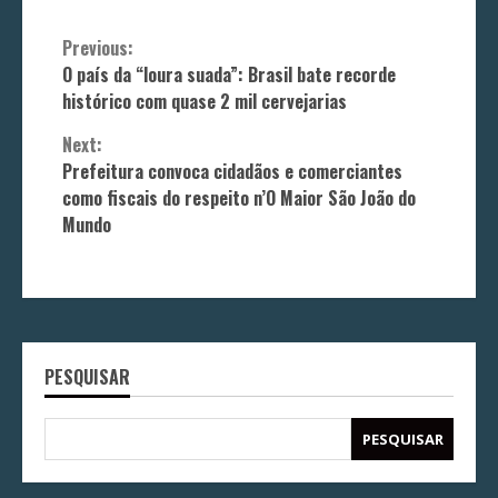
Continue
Previous:
O país da “loura suada”: Brasil bate recorde
Reading
histórico com quase 2 mil cervejarias
Next:
Prefeitura convoca cidadãos e comerciantes
como fiscais do respeito n’O Maior São João do
Mundo
PESQUISAR
PESQUISAR