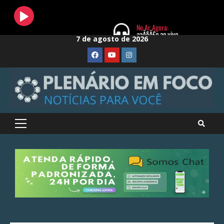
Skip
7 de agosto de 2026
to
FaceBook
Youtube
Instagram
content
Primary
Menu