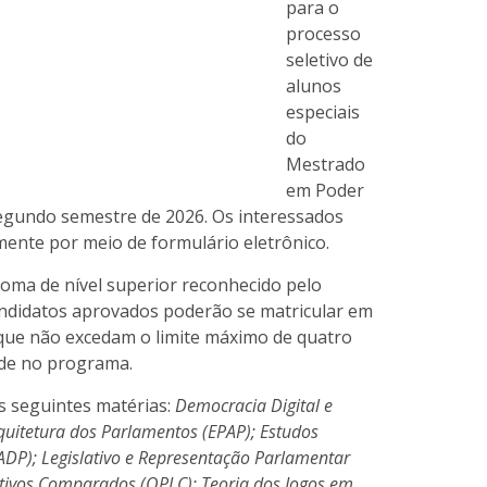
para o
processo
seletivo de
alunos
especiais
do
Mestrado
em Poder
segundo semestre de 2026. Os interessados
amente por meio de formulário eletrônico.
ploma de nível superior reconhecido pelo
andidatos aprovados poderão se matricular em
e que não excedam o limite máximo de quatro
ade no programa.
s seguintes matérias:
Democracia Digital e
rquitetura dos Parlamentos (EPAP); Estudos
DP); Legislativo e Representação Parlamentar
ativos Comparados (OPLC); Teoria dos Jogos em