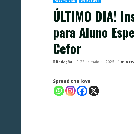
Assembleias
Destaques
ÚLTIMO DIA! In
para Aluno Espe
Cefor
Redação
22 de maio de 2026
1 min re
Spread the love