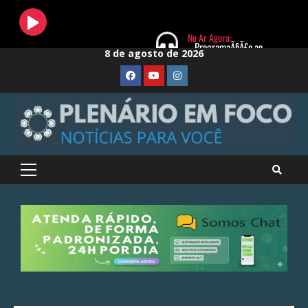
Skip
8 de agosto de 2026
to
FaceBook
Youtube
Instagram
content
Primary
Menu