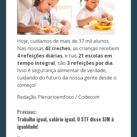
Hoje, cuidamos de mais de 37 mil alunos.
Nas nossas
43 creches
, as crianças recebem
4 refeições diárias
, e nas
21 escolas em
tempo integral
, são
3 refeições por dia
.
Isso é segurança alimentar de verdade,
cuidando do futuro da nossa gente desde o
começo!
Redação Plenarioemfoco / Codecom
Continue
Previous:
Trabalho igual, salário igual. O STF disse SIM à
Reading
igualdade!