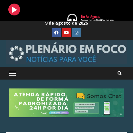
Skip
9 de agosto de 2026
to
FaceBook
Youtube
Instagram
content
Primary
Menu