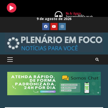
Skip
9 de agosto de 2026
to
FaceBook
Youtube
Instagram
content
Primary
Menu