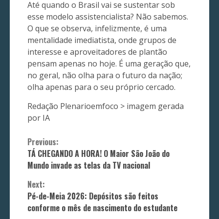
Até quando o Brasil vai se sustentar sob
esse modelo assistencialista? Não sabemos.
O que se observa, infelizmente, é uma
mentalidade imediatista, onde grupos de
interesse e aproveitadores de plantão
pensam apenas no hoje. É uma geração que,
no geral, não olha para o futuro da nação;
olha apenas para o seu próprio cercado.
Redação Plenarioemfoco > imagem gerada
por IA
Continue
Previous:
TÁ CHEGANDO A HORA! O Maior São João do
Reading
Mundo invade as telas da TV nacional
Next:
Pé-de-Meia 2026: Depósitos são feitos
conforme o mês de nascimento do estudante