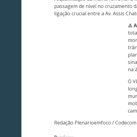
passagem de nível no cruzamento 
ligação crucial entre a Av. Assis Ch
⚠️ 
tota
mon
trân
plan
sin
na á
O V
lon
mun
mob
cam
Redação Plenarioemfoco / Codecom