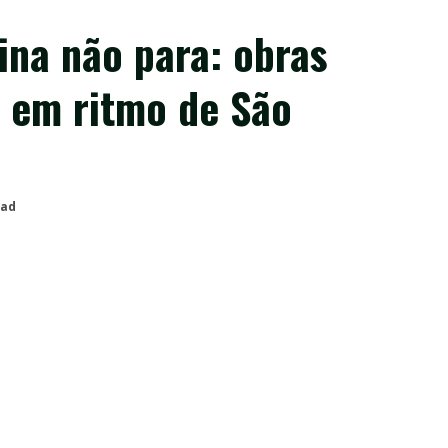
pina não para: obras
 em ritmo de São
ead