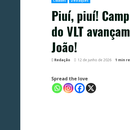
Cidades
Destaques
Piuí, piuí! Cam
do VLT avançam
João!
Redação
12 de junho de 2026
1 min r
Spread the love