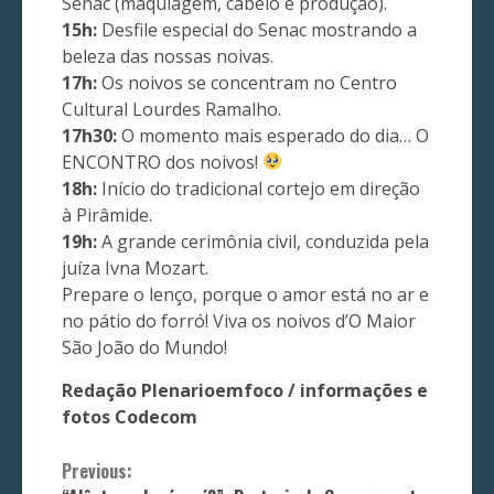
Senac (maquiagem, cabelo e produção).
15h:
Desfile especial do Senac mostrando a
beleza das nossas noivas.
17h:
Os noivos se concentram no Centro
Cultural Lourdes Ramalho.
17h30:
O momento mais esperado do dia… O
ENCONTRO dos noivos!
18h:
Início do tradicional cortejo em direção
à Pirâmide.
19h:
A grande cerimônia civil, conduzida pela
juíza Ivna Mozart.
Prepare o lenço, porque o amor está no ar e
no pátio do forró! Viva os noivos d’O Maior
São João do Mundo!
Redação Plenarioemfoco / informações e
fotos Codecom
Continue
Previous: