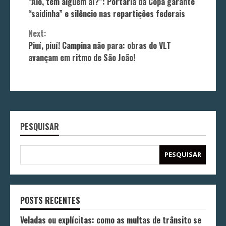
“Alô, tem alguém aí?”: Portaria da Copa garante
Reading
“saidinha” e silêncio nas repartições federais
Next:
Piuí, piuí! Campina não para: obras do VLT
avançam em ritmo de São João!
PESQUISAR
PESQUISAR
POSTS RECENTES
Veladas ou explícitas: como as multas de trânsito se