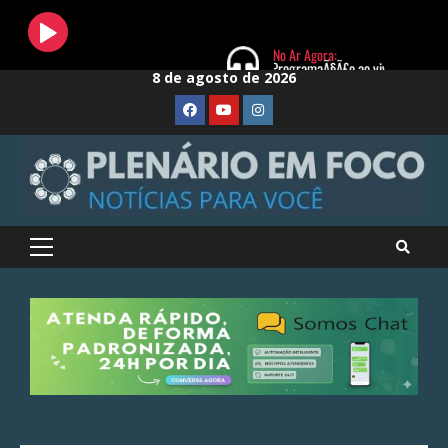
Skip
8 de agosto de 2026
to
FaceBook
Youtube
Instagram
content
Primary
Menu