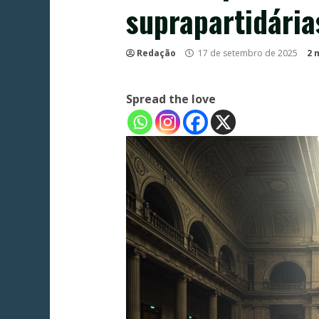
suprapartidári
Redação
17 de setembro de 2025
2 
Spread the love