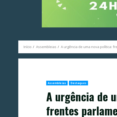
Início
Assembleias
A urgência de uma nova política: 
Assembleias
Destaques
A urgência de u
frentes parlam