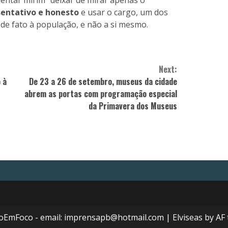
sentativo e honesto
e usar o cargo, um dos
de fato à população, e não a si mesmo.
Next:
 à
De 23 a 26 de setembro, museus da cidade
abrem as portas com programação especial
da Primavera dos Museus
ioEmFoco - email: imprensapb@hotmail.com
|
Elviseas
by AF 