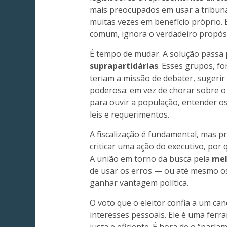
mais preocupados em usar a tribuna 
muitas vezes em benefício próprio.
comum, ignora o verdadeiro propósi
É tempo de mudar. A solução passa 
suprapartidárias
. Esses grupos, f
teriam a missão de debater, sugerir 
poderosa: em vez de chorar sobre o
para ouvir a população, entender os
leis e requerimentos.
A fiscalização é fundamental, mas pr
criticar uma ação do executivo, por
A união em torno da busca pela
mel
de usar os erros — ou até mesmo os
ganhar vantagem política.
O voto que o eleitor confia a um c
interesses pessoais. Ele é uma fer
justa e eficiente. É hora de o “parl