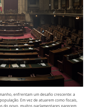
tamanho, enfrentam um desafio crescente: a
população. Em vez de atuarem como fiscais,
tos do povo, muitos parlamentares parecem