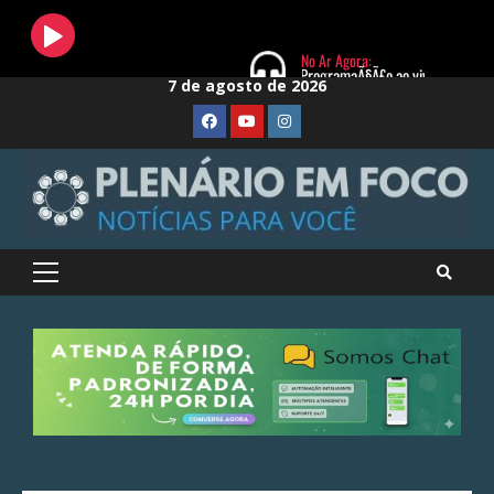
Skip
7 de agosto de 2026
to
FaceBook
Youtube
Instagram
content
Primary
Menu