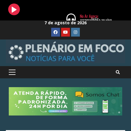
Skip
7 de agosto de 2026
to
FaceBook
Youtube
Instagram
content
Primary
Menu