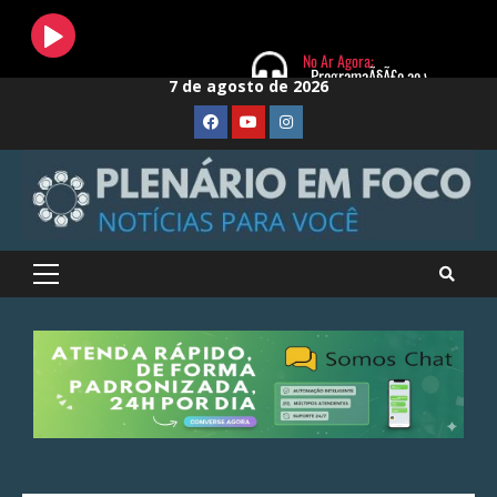
Skip
7 de agosto de 2026
to
FaceBook
Youtube
Instagram
content
Primary
Menu